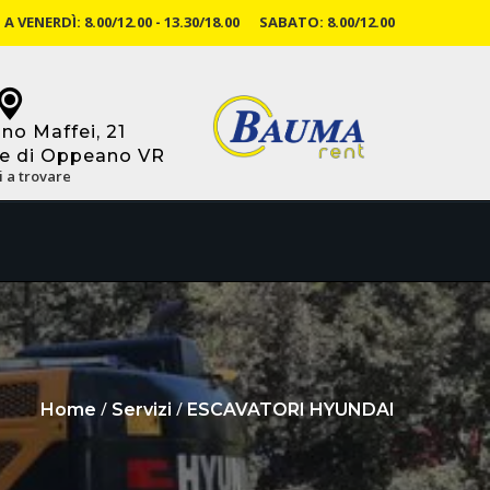
A VENERDÌ: 8.00/12.00 - 13.30/18.00 SABATO: 8.00/12.00
no Maffei, 21
se di Oppeano VR
i a trovare
/
/
Home
Servizi
ESCAVATORI HYUNDAI