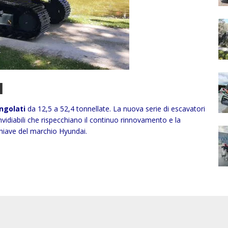
I
ngolati
da 12,5 a 52,4 tonnellate. La nuova serie di escavatori
 invidiabili che rispecchiano il continuo rinnovamento e la
hiave del marchio Hyundai.